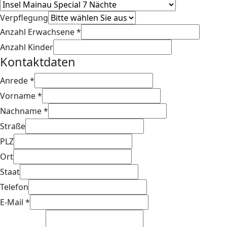
Verpflegung
Anzahl Erwachsene
*
Anzahl Kinder
Kontaktdaten
Anrede
*
Vorname
*
Nachname
*
Straße
PLZ
Ort
Staat
Telefon
E-Mail
*