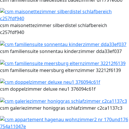
csm familiensuite maedesuess badezimmer df1791e6b6
csm maisonettezimmer silberdistel schlafbereich
c257fdf940
csm familiensuite sonnentau kinderzimmer dda33ef037
csm familiensuite meersburg elternzimmer 32212f6139
csm doppelzimmer deluxe neu1 376094c61f
csm galeriezimmer honiggras schlafzimmer c2ca1137c3