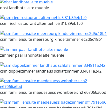
obst landhotel alte muehle
csm ried restaurant altemuehle5 31b89eb1c0
csm familiensuite meersburg kinderzimmer ec2d5c18b1
zimmer paar landhotel alte muehle
csm doppelzimmer landhaus schlafzimmer 334811a242
csm familiensuite maedesuess wohnbereich2 e67066a6bd