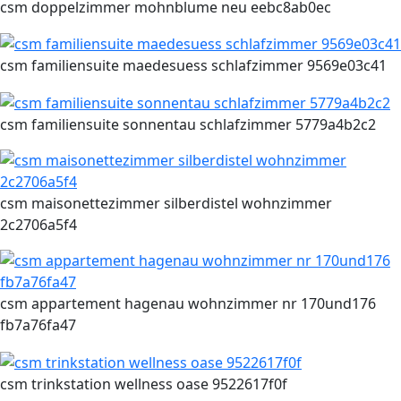
csm doppelzimmer mohnblume neu eebc8ab0ec
csm familiensuite maedesuess schlafzimmer 9569e03c41
csm familiensuite sonnentau schlafzimmer 5779a4b2c2
csm maisonettezimmer silberdistel wohnzimmer
2c2706a5f4
csm appartement hagenau wohnzimmer nr 170und176
fb7a76fa47
csm trinkstation wellness oase 9522617f0f